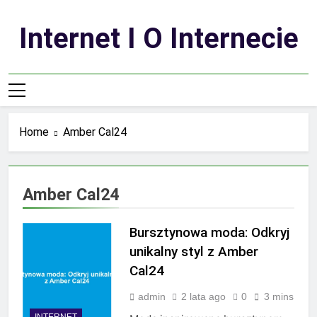
Skip
to
Internet I O Internecie
content
Home
Amber Cal24
Amber Cal24
Bursztynowa moda: Odkryj
unikalny styl z Amber
Cal24
admin
2 lata ago
0
3 mins
INTERNET