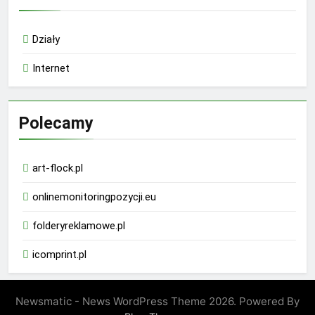
Działy
Internet
Polecamy
art-flock.pl
onlinemonitoringpozycji.eu
folderyreklamowe.pl
icomprint.pl
Newsmatic - News WordPress Theme 2026. Powered By