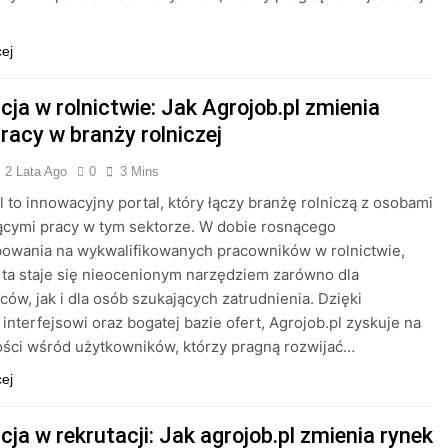
cej
ja w rolnictwie: Jak Agrojob.pl zmienia
racy w branży rolniczej
2 Lata Ago
0
3 Mins
l to innowacyjny portal, który łączy branżę rolniczą z osobami
ącymi pracy w tym sektorze. W dobie rosnącego
bowania na wykwalifikowanych pracowników w rolnictwie,
 ta staje się nieocenionym narzędziem zarówno dla
ów, jak i dla osób szukających zatrudnienia. Dzięki
interfejsowi oraz bogatej bazie ofert, Agrojob.pl zyskuje na
ści wśród użytkowników, którzy pragną rozwijać…
cej
ja w rekrutacji: Jak agrojob.pl zmienia rynek