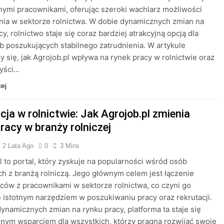
nymi pracownikami, oferując szeroki wachlarz możliwości
nia w sektorze rolnictwa. W dobie dynamicznych zmian na
y, rolnictwo staje się coraz bardziej atrakcyjną opcją dla
b poszukujących stabilnego zatrudnienia. W artykule
y się, jak Agrojob.pl wpływa na rynek pracy w rolnictwie oraz
zyści…
cej
ja w rolnictwie: Jak Agrojob.pl zmienia
racy w branży rolniczej
2 Lata Ago
0
3 Mins
l to portal, który zyskuje na popularności wśród osób
h z branżą rolniczą. Jego głównym celem jest łączenie
ów z pracownikami w sektorze rolnictwa, co czyni go
 istotnym narzędziem w poszukiwaniu pracy oraz rekrutacji.
ynamicznych zmian na rynku pracy, platforma ta staje się
nym wsparciem dla wszystkich, którzy pragną rozwijać swoje