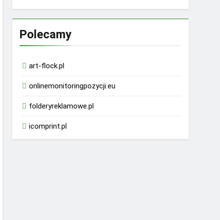
Polecamy
art-flock.pl
onlinemonitoringpozycji.eu
folderyreklamowe.pl
icomprint.pl