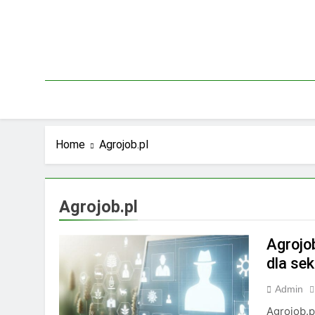
Skip
to
content
Home
Agrojob.pl
Agrojob.pl
Agrojo
dla sek
Admin
Agrojob.p