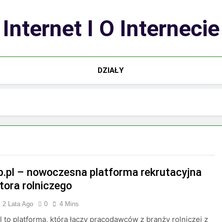
Internet I O Internecie
DZIAŁY
b.pl – nowoczesna platforma rekrutacyjna
tora rolniczego
2 Lata Ago
0
4 Mins
l to platforma, która łączy pracodawców z branży rolniczej z