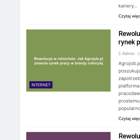
kariery…
Czytaj wię
Rewoluc
rynek p
Admin
Agrojob.p
poszukuj
zapotrze
platforma
INTERNET
pracodawc
prostemu 
popularno
Czytaj wię
Rewoluc