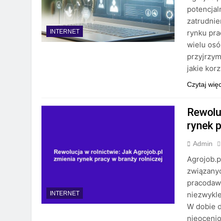
potencjal
zatrudnie
rynku prac
INTERNET
wielu osó
przyjrzym
jakie kor
Czytaj wię
Rewoluc
rynek p
Admin
Agrojob.p
związanyc
pracodawc
niezwykle
INTERNET
W dobie d
nieocenio