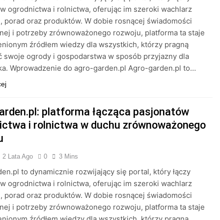
w ogrodnictwa i rolnictwa, oferując im szeroki wachlarz
i, porad oraz produktów. W dobie rosnącej świadomości
nej i potrzeby zrównoważonego rozwoju, platforma ta staje
enionym źródłem wiedzy dla wszystkich, którzy pragną
 swoje ogrody i gospodarstwa w sposób przyjazny dla
ka. Wprowadzenie do agro-garden.pl Agro-garden.pl to…
cej
arden.pl: platforma łącząca pasjonatów
ictwa i rolnictwa w duchu zrównoważonego
u
2 Lata Ago
0
3 Mins
en.pl to dynamicznie rozwijający się portal, który łączy
w ogrodnictwa i rolnictwa, oferując im szeroki wachlarz
i, porad oraz produktów. W dobie rosnącej świadomości
nej i potrzeby zrównoważonego rozwoju, platforma ta staje
enionym źródłem wiedzy dla wszystkich, którzy pragną