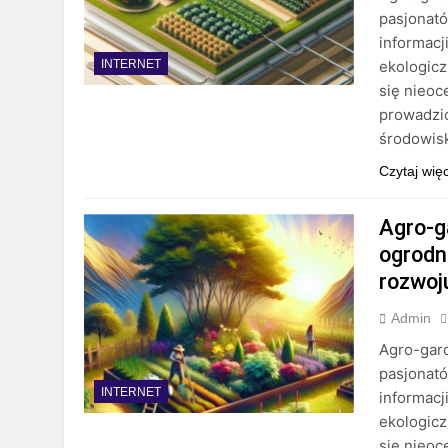
pasjonató
informacj
ekologicz
INTERNET
się nieoc
prowadzić
środowis
Czytaj wię
Agro-g
ogrodn
rozwoj
Admin
Agro-gard
pasjonató
INTERNET
informacj
ekologicz
się nieoc