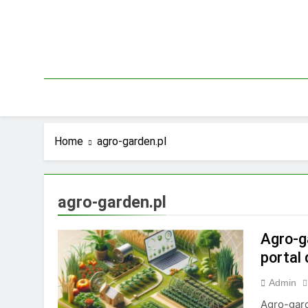
Skip
to
content
Home
agro-garden.pl
agro-garden.pl
Agro-g
portal
Admin
Agro-gard