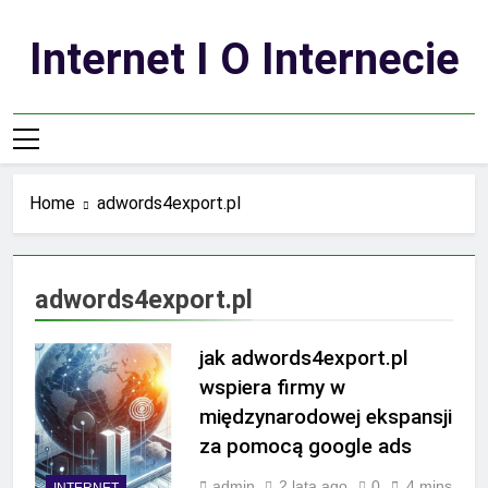
Skip
to
Internet I O Internecie
content
Home
adwords4export.pl
adwords4export.pl
jak adwords4export.pl
wspiera firmy w
międzynarodowej ekspansji
za pomocą google ads
admin
2 lata ago
0
4 mins
INTERNET